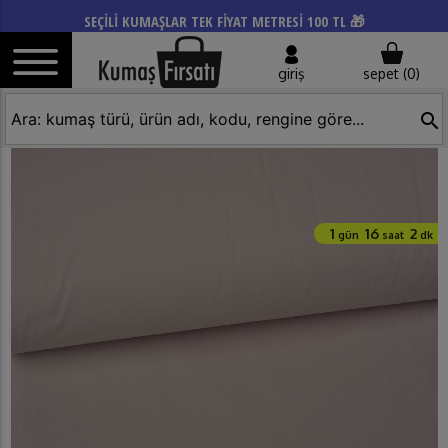
SEÇİLİ KUMAŞLAR TEK FİYAT METRESİ 100 TL 🎁
giriş
sepet (
0
)
search
1
16
2
gün
saat
dk