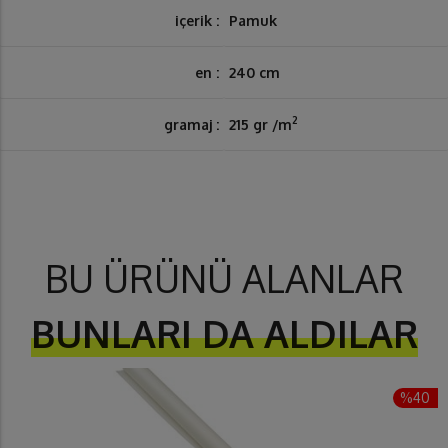
içerik :
Pamuk
en :
240 cm
2
gramaj :
215 gr /m
BU ÜRÜNÜ ALANLAR
BUNLARI DA ALDILAR
%40