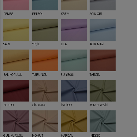
PEMBE
PETROL
KREM
AÇIK GRİ
SARI
YEŞİL
LİLA
AÇIK MAVİ
BAL KÖPÜĞÜ
TURUNCU
SU YEŞİLİ
TARÇIN
BORDO
ÇİKOLATA
İNDİGO
ASKER YEŞİLİ
GÜL KURUSU
NOHUT
HARDAL
İNDİGO