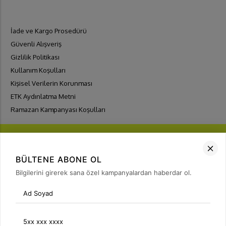
İade ve Kargo Prosedürü
Güvenli Alışveriş
Gizlilik Politikası
Kullanım Koşulları
Kişisel Verilerin Korunması
ETK Aydınlatma Metni
Ramazan Kampanyası Koşulları
BÜLTENE ABONE OL
Bilgilerini girerek sana özel kampanyalardan haberdar ol.
FIRSATLARI
YAKALA
Bülten Üyeliği