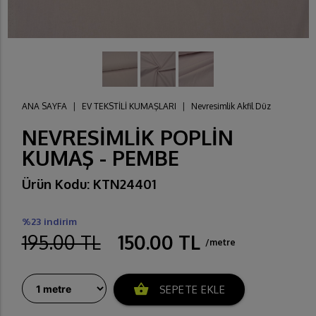
ANA SAYFA
|
EV TEKSTİLİ KUMAŞLARI
|
Nevresimlik Akfil Düz
NEVRESİMLİK POPLİN
KUMAŞ - PEMBE
Ürün Kodu: KTN24401
%23 indirim
195.00 TL
150.00 TL
/metre
shopping_basket
SEPETE EKLE