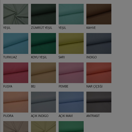
YEŞİL
ZÜMRÜT YEŞİL
YEŞİL
KAHVE
TURKUAZ
KOYU YEŞİL
SARI
İNDİGO
FUŞYA
BEJ
PEMBE
NAR ÇİÇEĞİ
PUDRA
AÇIK İNDİGO
AÇIK MAVİ
ANTRASİT