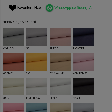
Favorilere Ekle
WhatsApp ile Sipariş Ver
RENK SEÇENEKLERİ
KOYU GRİ
GRİ
PUDRA
LACİVERT
KİREMİT
SARI
AÇIK KAHVE
AÇIK PEMBE
KREM
KIRIK BEYAZ
BEYAZ
SİYAH