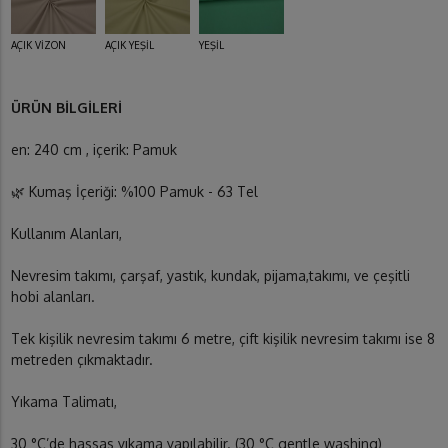
AÇIK VİZON
AÇIK YEŞİL
YEŞİL
ÜRÜN BİLGİLERİ
en: 240 cm , içerik: Pamuk
🌿 Kumaş İçeriği: %100 Pamuk - 63 Tel
Kullanım Alanları,
Nevresim takımı, çarşaf, yastık, kundak, pijama,takımı, ve çeşitli
hobi alanları.
Tek kişilik nevresim takımı 6 metre, çift kişilik nevresim takımı ise 8
metreden çıkmaktadır.
Yıkama Talimatı,
30 °C’de hassas yıkama yapılabilir. (30 °C gentle washing)