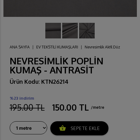
ANA SAYFA
|
EV TEKSTİLİ KUMAŞLARI
|
Nevresimlik Akfil Düz
NEVRESİMLİK POPLİN
KUMAŞ - ANTRASİT
Ürün Kodu: KTN26214
%23 indirim
195.00 TL
150.00 TL
/metre
shopping_basket
SEPETE EKLE