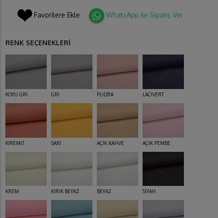
Favorilere Ekle
WhatsApp ile Sipariş Ver
RENK SEÇENEKLERİ
KOYU GRİ
GRİ
PUDRA
LACİVERT
KİREMİT
SARI
AÇIK KAHVE
AÇIK PEMBE
KREM
KIRIK BEYAZ
BEYAZ
SİYAH