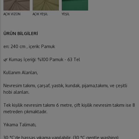
AÇIK VİZON
AÇIK YEŞİL
YEŞİL
ÜRÜN BİLGİLERİ
en: 240 cm , içerik: Pamuk
🌿 Kumaş İçeriği: %100 Pamuk - 63 Tel
Kullanım Alanları,
Nevresim takımı, çarşaf, yastık, kundak, pijama,takımı, ve çeşitli
hobi alanları.
Tek kişilik nevresim takımı 6 metre, çift kişilik nevresim takımı ise 8
metreden çıkmaktadır.
Yıkama Talimatı,
30 °C’de hassas yıkama yapılabilir. (30 °C gentle washing)