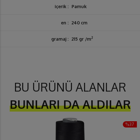
içerik :
Pamuk
en :
240 cm
2
gramaj :
215 gr /m
BU ÜRÜNÜ ALANLAR
BUNLARI DA ALDILAR
%37