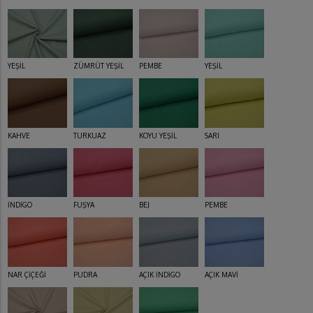
YEŞİL
ZÜMRÜT YEŞİL
PEMBE
YEŞİL
KAHVE
TURKUAZ
KOYU YEŞİL
SARI
İNDİGO
FUŞYA
BEJ
PEMBE
NAR ÇİÇEĞİ
PUDRA
AÇIK İNDİGO
AÇIK MAVİ