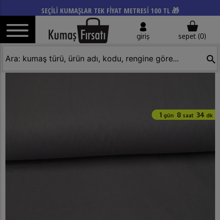
SEÇİLİ KUMAŞLAR TEK FİYAT METRESİ 100 TL 🎁
giriş
sepet (
0
)
search
1
8
34
gün
saat
dk