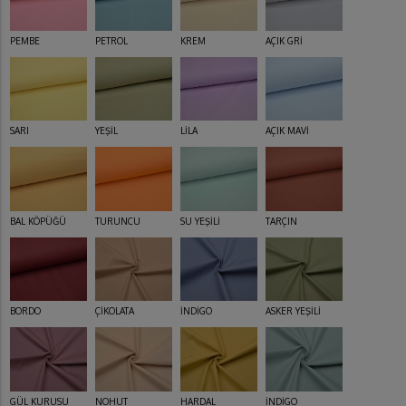
PEMBE
PETROL
KREM
AÇIK GRİ
SARI
YEŞİL
LİLA
AÇIK MAVİ
BAL KÖPÜĞÜ
TURUNCU
SU YEŞİLİ
TARÇIN
BORDO
ÇİKOLATA
İNDİGO
ASKER YEŞİLİ
GÜL KURUSU
NOHUT
HARDAL
İNDİGO