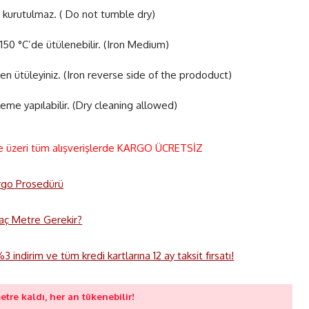
 kurutulmaz. ( Do not tumble dry)
50 °C’de ütülenebilir. (Iron Medium)
en ütüleyiniz. (Iron reverse side of the prododuct)
eme yapılabilir. (Dry cleaning allowed)
e üzeri tüm alışverişlerde KARGO ÜCRETSİZ
rgo Prosedürü
 Kaç Metre Gerekir?
 indirim ve tüm kredi kartlarına 12 ay taksit fırsatı!
etre kaldı, her an tükenebilir!