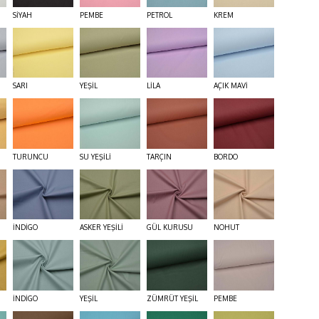
SİYAH
PEMBE
PETROL
KREM
SARI
YEŞİL
LİLA
AÇIK MAVİ
TURUNCU
SU YEŞİLİ
TARÇIN
BORDO
İNDİGO
ASKER YEŞİLİ
GÜL KURUSU
NOHUT
İNDİGO
YEŞİL
ZÜMRÜT YEŞİL
PEMBE