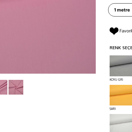
Favori
RENK SEÇ
KOYU GRİ
SARI