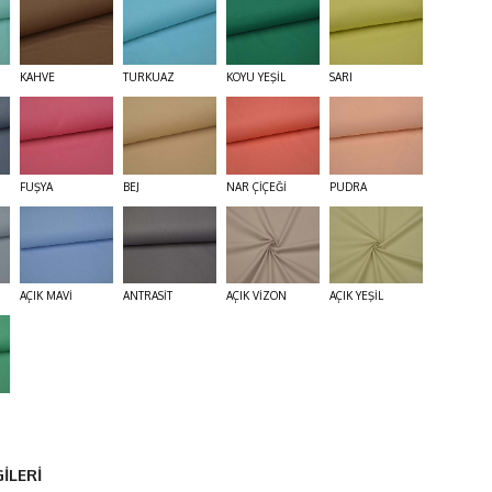
KAHVE
TURKUAZ
KOYU YEŞİL
SARI
FUŞYA
BEJ
NAR ÇİÇEĞİ
PUDRA
AÇIK MAVİ
ANTRASİT
AÇIK VİZON
AÇIK YEŞİL
İLERİ