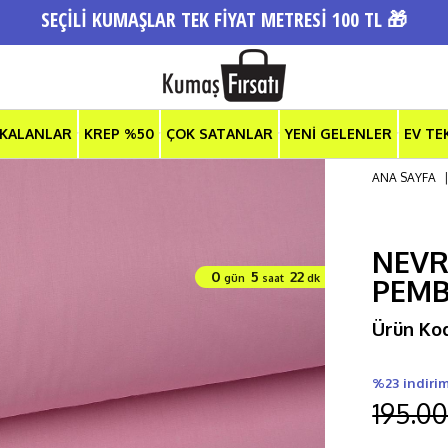
SEÇİLİ KUMAŞLAR TEK FİYAT METRESİ 100 TL 🎁
 KALANLAR
KREP %50
ÇOK SATANLAR
YENİ GELENLER
EV TE
ANA SAYFA
NEVR
0
5
22
gün
saat
dk
PEM
Ürün Ko
%23 indiri
195.00