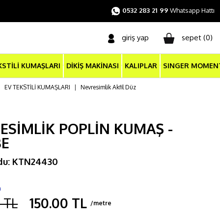
0532 283 21 99
Whatsapp Hattı
giriş yap
sepet (
0
)
KSTİLİ KUMAŞLARI
DİKİŞ MAKİNASI
KALIPLAR
SINGER MOMEN
|
EV TEKSTİLİ KUMAŞLARI
|
Nevresimlik Akfil Düz
ESİMLİK POPLİN KUMAŞ -
BE
du: KTN24430
m
 TL
150.00 TL
/metre