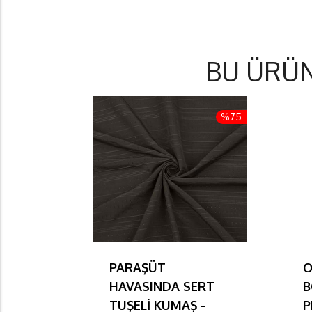
BU ÜRÜ
%75
PARAŞÜT
O
HAVASINDA SERT
B
TUŞELİ KUMAŞ -
P