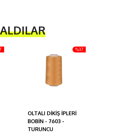
 ALDILAR
7
%37
OLTALI DİKİŞ İPLERİ
OLTALI D
BOBİN - 7603 -
BOBİN -
TURUNCU
Dikiş İplikler