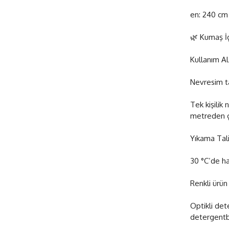
en: 240 cm 
🌿 Kumaş İ
Kullanım Al
Nevresim tak
Tek kişilik 
metreden ç
Yıkama Tali
30 °C’de ha
Renkli ürün
Optikli det
detergentb