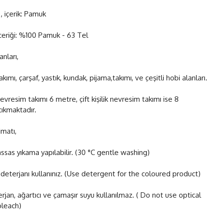
, içerik: Pamuk
çeriği: %100 Pamuk - 63 Tel
anları,
ımı, çarşaf, yastık, kundak, pijama,takımı, ve çeşitli hobi alanları.
nevresim takımı 6 metre, çift kişilik nevresim takımı ise 8
ıkmaktadır.
matı,
ssas yıkama yapılabilir. (30 °C gentle washing)
 deterjanı kullanınız. (Use detergent for the coloured product)
erjan, ağartıcı ve çamaşır suyu kullanılmaz. ( Do not use optical
leach)