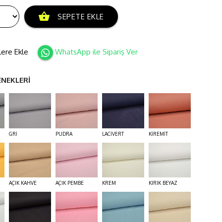
shopping_basket
SEPETE EKLE
lere Ekle
WhatsApp ile Sipariş Ver
ENEKLERİ
GRİ
PUDRA
LACİVERT
KİREMİT
AÇIK KAHVE
AÇIK PEMBE
KREM
KIRIK BEYAZ