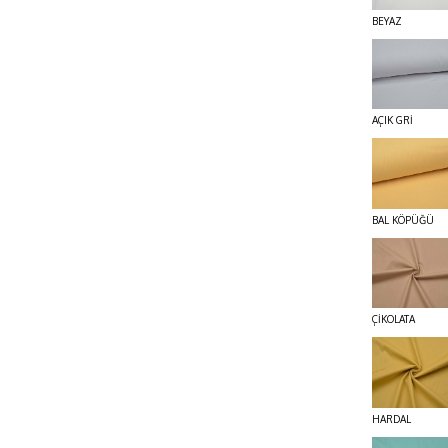
BEYAZ
AÇIK GRİ
BAL KÖPÜĞÜ
ÇİKOLATA
HARDAL