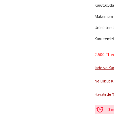
Kurutucuda
Maksimum 1
Ürünü terst
Kuru temizl
2.500 TL v
İade ve Ka
Ne Dikilir,
Havalede %3
3 m