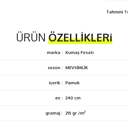
Tahmini T
ÜRÜN
ÖZELLİKLERi
marka :
Kumaş Fırsatı
sezon :
MEVSİMLİK
içerik :
Pamuk
en :
240 cm
2
gramaj :
215 gr /m