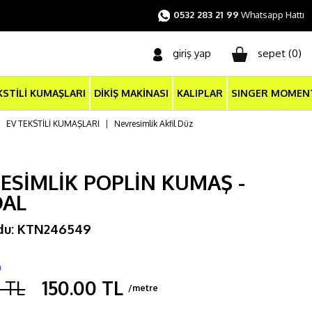
0532 283 21 99
Whatsapp Hattı
giriş yap
sepet (
0
)
KSTİLİ KUMAŞLARI
DİKİŞ MAKİNASI
KALIPLAR
SINGER MOMEN
|
EV TEKSTİLİ KUMAŞLARI
|
Nevresimlik Akfil Düz
ESİMLİK POPLİN KUMAŞ -
DAL
du: KTN246549
m
 TL
150.00 TL
/metre