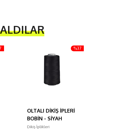
 ALDILAR
7
%37
OLTALI DİKİŞ İPLERİ
OLTALI D
BOBİN - SİYAH
BOBİN -
Dikiş İplikleri
Dikiş İplikler