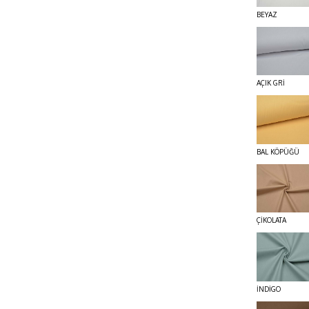
BEYAZ
AÇIK GRİ
BAL KÖPÜĞÜ
ÇİKOLATA
İNDİGO