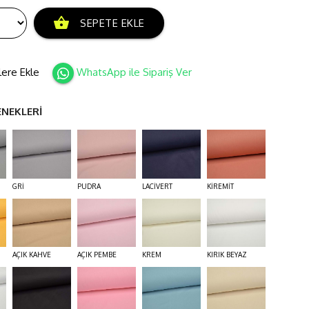
shopping_basket
SEPETE EKLE
lere Ekle
WhatsApp ile Sipariş Ver
ENEKLERİ
GRİ
PUDRA
LACİVERT
KİREMİT
AÇIK KAHVE
AÇIK PEMBE
KREM
KIRIK BEYAZ