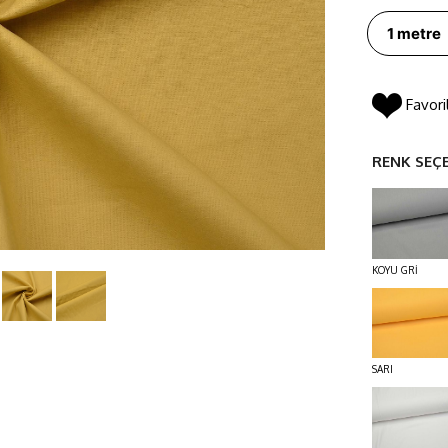
Favori
RENK SEÇ
KOYU GRİ
SARI