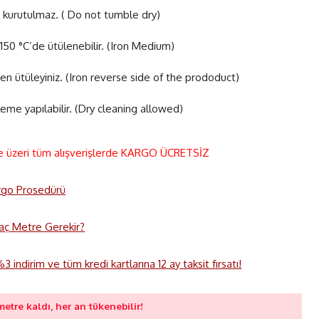
 kurutulmaz. ( Do not tumble dry)
50 °C’de ütülenebilir. (Iron Medium)
en ütüleyiniz. (Iron reverse side of the prododuct)
eme yapılabilir. (Dry cleaning allowed)
e üzeri tüm alışverişlerde KARGO ÜCRETSİZ
rgo Prosedürü
 Kaç Metre Gerekir?
 indirim ve tüm kredi kartlarına 12 ay taksit fırsatı!
metre kaldı, her an tükenebilir!