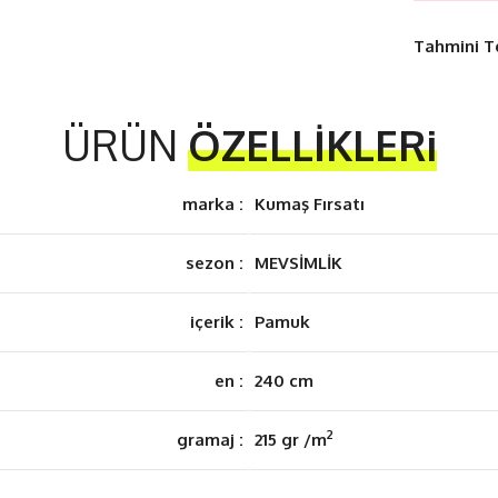
Tahmini T
ÜRÜN
ÖZELLİKLERi
marka :
Kumaş Fırsatı
sezon :
MEVSİMLİK
içerik :
Pamuk
en :
240 cm
2
gramaj :
215 gr /m