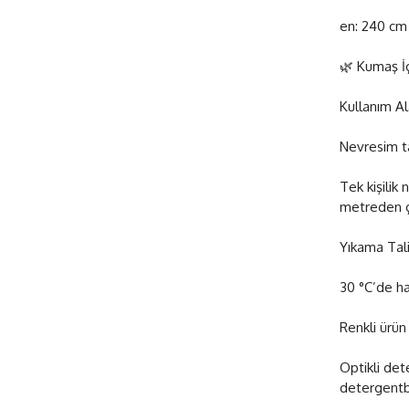
en: 240 cm 
🌿 Kumaş İ
Kullanım Al
Nevresim tak
Tek kişilik 
metreden ç
Yıkama Tali
30 °C’de ha
Renkli ürün
Optikli det
detergentb