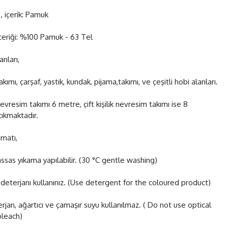
, içerik: Pamuk
çeriği: %100 Pamuk - 63 Tel
anları,
ımı, çarşaf, yastık, kundak, pijama,takımı, ve çeşitli hobi alanları.
nevresim takımı 6 metre, çift kişilik nevresim takımı ise 8
ıkmaktadır.
matı,
ssas yıkama yapılabilir. (30 °C gentle washing)
 deterjanı kullanınız. (Use detergent for the coloured product)
erjan, ağartıcı ve çamaşır suyu kullanılmaz. ( Do not use optical
leach)