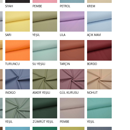
SİYAH
PEMBE
PETROL
KREM
SARI
YEŞİL
LİLA
AÇIK MAVİ
TURUNCU
SU YEŞİLİ
TARÇIN
BORDO
İNDİGO
ASKER YEŞİLİ
GÜL KURUSU
NOHUT
YEŞİL
ZÜMRÜT YEŞİL
PEMBE
YEŞİL