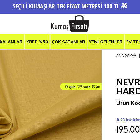
SEÇİLİ KUMAŞLAR TEK FİYAT METRESİ 100 TL 🎁
 KALANLAR
KREP %50
ÇOK SATANLAR
YENİ GELENLER
EV TE
ANA SAYFA
NEVR
0
23
8
gün
saat
dk
HAR
Ürün Ko
%23 indiri
195.00