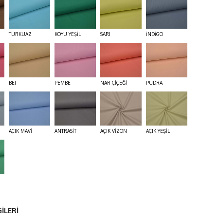
TURKUAZ
KOYU YEŞİL
SARI
İNDİGO
BEJ
PEMBE
NAR ÇİÇEĞİ
PUDRA
AÇIK MAVİ
ANTRASİT
AÇIK VİZON
AÇIK YEŞİL
İLERİ