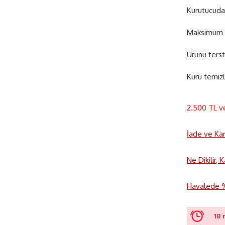
Kurutucuda
Maksimum 1
Ürünü terst
Kuru temizl
2.500 TL v
İade ve Ka
Ne Dikilir,
Havalede %3
18 