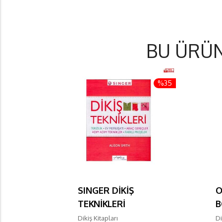
BU ÜRÜ
%35
SINGER DİKİŞ
O
TEKNİKLERİ
B
Dikiş Kitapları
Di