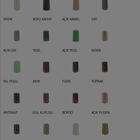
KREM
KOYU KAHVE
AÇIK KAMEL
GRİ
AÇIK GRİ
YEŞİL
AÇIK YEŞİL
KEMİK
NİL YEŞİLİ
MOR
FÜME
TOPRAK
ANTRASİT
GÜL KURUSU
BORDO
AÇIK PUDRA