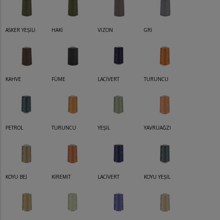
ASKER YEŞİLİ
HAKİ
VİZON
GRİ
KAHVE
FÜME
LACİVERT
TURUNCU
PETROL
TURUNCU
YEŞİL
YAVRUAĞZI
KOYU BEJ
KİREMİT
LACİVERT
KOYU YEŞİL