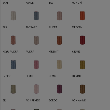
SARI
KAHVE
TAŞ
AÇIK GRİ
TAŞ
ANTRASİT
PUDRA
MERCAN
KOYU PUDRA
PUDRA
KİREMİT
KIRMIZI
İNDİGO
PEMBE
KEMİK
HARDAL
BEJ
AÇIK PEMBE
BORDO
AÇIK KAHVE