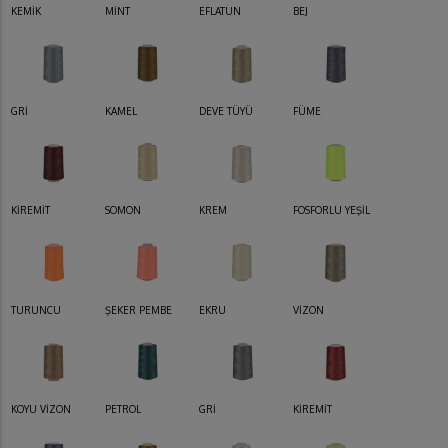
KEMİK
MİNT
EFLATUN
BEJ
GRİ
KAMEL
DEVE TÜYÜ
FÜME
KİREMİT
SOMON
KREM
FOSFORLU YEŞİL
TURUNCU
ŞEKER PEMBE
EKRU
VİZON
KOYU VİZON
PETROL
GRİ
KİREMİT