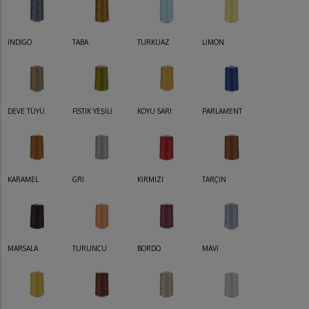
İNDİGO
TABA
TURKUAZ
LİMON
DEVE TÜYÜ
FISTIK YEŞİLİ
KOYU SARI
PARLAMENT
KARAMEL
GRİ
KIRMIZI
TARÇIN
MARSALA
TURUNCU
BORDO
MAVİ