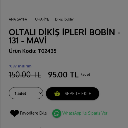
ANA SAYFA
|
TUHAFİYE
|
Dikiş İplikleri
OLTALI DİKİŞ İPLERİ BOBİN -
131 - MAVİ
Ürün Kodu: T02435
%37 indirim
150.00 TL
95.00 TL
/adet
shopping_basket
SEPETE EKLE
Favorilere Ekle
WhatsApp ile Sipariş Ver