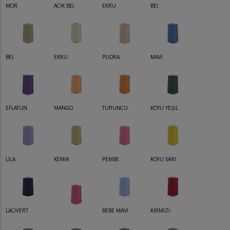
MOR
AÇIK BEJ
EKRU
BEJ
BEJ
EKRU
PUDRA
MAVİ
EFLATUN
MANGO
TURUNCU
KOYU YEŞİL
LİLA
KEMİK
PEMBE
KOYU SARI
LACİVERT
BEBE MAVİ
KIRMIZI