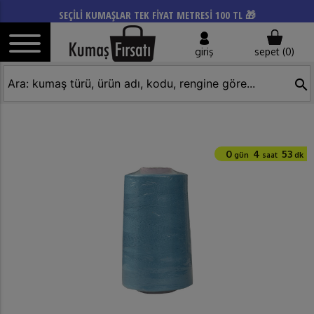
SEÇİLİ KUMAŞLAR TEK FİYAT METRESİ 100 TL 🎁
giriş
sepet (
0
)
search
0
4
53
gün
saat
dk