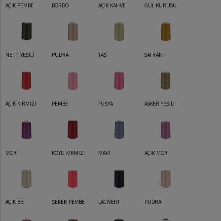
AÇIK PEMBE
BORDO
AÇIK KAHVE
GÜL KURUSU
NEFTİ YEŞİLİ
PUDRA
TAŞ
SAFRAN
AÇIK KIRMIZI
PEMBE
FUŞYA
ASKER YEŞİLİ
MOR
KOYU KIRMIZI
MAVİ
AÇIK MOR
AÇIK BEJ
ŞEKER PEMBE
LACİVERT
PUDRA