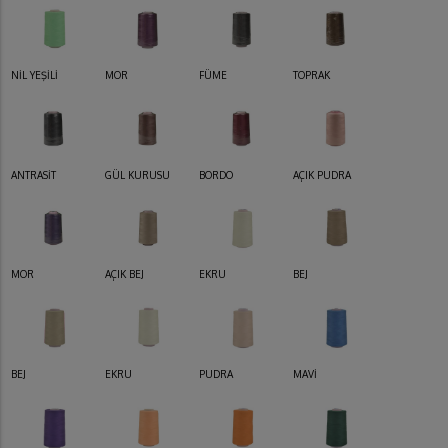
NİL YEŞİLİ
MOR
FÜME
TOPRAK
ANTRASİT
GÜL KURUSU
BORDO
AÇIK PUDRA
MOR
AÇIK BEJ
EKRU
BEJ
BEJ
EKRU
PUDRA
MAVİ