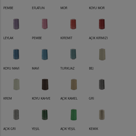
PEMBE
EFLATUN
MOR
KOYU MOR
LEYLAK
PEMBE
KİREMİT
AÇIK KIRMIZI
KOYU MAVİ
MAVİ
TURKUAZ
BEJ
KREM
KOYU KAHVE
AÇIK KAMEL
GRİ
AÇIK GRİ
YEŞİL
AÇIK YEŞİL
KEMİK