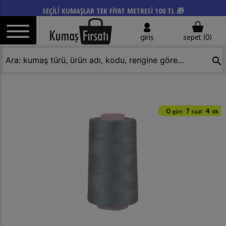
SEÇİLİ KUMAŞLAR TEK FİYAT METRESİ 100 TL 🎁
giriş
sepet (
0
)
search
0
7
4
gün
saat
dk