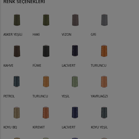
RENK SEÇENEKLERİ
ASKER YEŞİLİ
HAKİ
VİZON
GRİ
KAHVE
FÜME
LACİVERT
TURUNCU
PETROL
TURUNCU
YEŞİL
YAVRUAĞZI
KOYU BEJ
KİREMİT
LACİVERT
KOYU YEŞİL