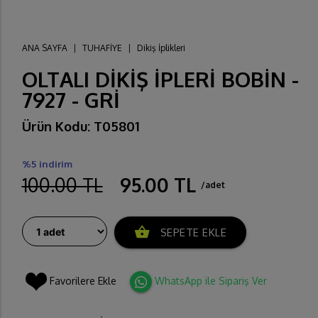
ANA SAYFA
|
TUHAFİYE
|
Dikiş İplikleri
OLTALI DİKİŞ İPLERİ BOBİN -
7927 - GRİ
Ürün Kodu: T05801
%5 indirim
100.00 TL
95.00 TL
/adet
shopping_basket
SEPETE EKLE
Favorilere Ekle
WhatsApp ile Sipariş Ver