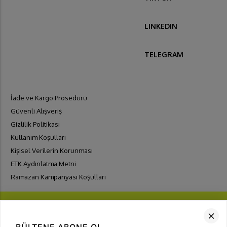
LINKEDIN
TELEGRAM
İade ve Kargo Prosedürü
Güvenli Alışveriş
Gizlilik Politikası
Kullanım Koşulları
Kişisel Verilerin Korunması
ETK Aydınlatma Metni
Ramazan Kampanyası Koşulları