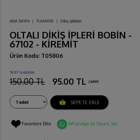
ANA SAYFA
|
TUHAFİYE
|
Dikiş İplikleri
OLTALI DİKİŞ İPLERİ BOBİN -
67102 - KİREMİT
Ürün Kodu: T05806
%37 indirim
150.00 TL
95.00 TL
/adet
shopping_basket
SEPETE EKLE
Favorilere Ekle
WhatsApp ile Sipariş Ver