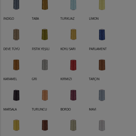
İNDİGO
TABA
TURKUAZ
LİMON
DEVE TÜYÜ
FISTIK YEŞİLİ
KOYU SARI
PARLAMENT
KARAMEL
GRİ
KIRMIZI
TARÇIN
MARSALA
TURUNCU
BORDO
MAVİ