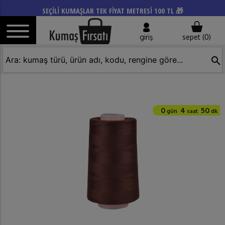
SEÇİLİ KUMAŞLAR TEK FİYAT METRESİ 100 TL 🎁
giriş
sepet (
0
)
search
0
4
50
gün
saat
dk