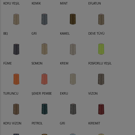
KOYU YEŞİL
KEMİK
MİNT
EFLATUN
BEJ
GRİ
KAMEL
DEVE TÜYÜ
FÜME
SOMON
KREM
FOSFORLU YEŞİL
TURUNCU
ŞEKER PEMBE
EKRU
VİZON
KOYU VİZON
PETROL
GRİ
KİREMİT