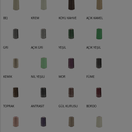
BEJ
KREM
KOYU KAHVE
AÇIK KAMEL
GRİ
AÇIK GRİ
YEŞİL
AÇIK YEŞİL
KEMİK
NİL YEŞİLİ
MOR
FÜME
TOPRAK
ANTRASİT
GÜL KURUSU
BORDO