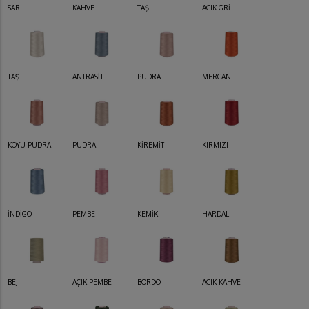
SARI
KAHVE
TAŞ
AÇIK GRİ
TAŞ
ANTRASİT
PUDRA
MERCAN
KOYU PUDRA
PUDRA
KİREMİT
KIRMIZI
İNDİGO
PEMBE
KEMİK
HARDAL
BEJ
AÇIK PEMBE
BORDO
AÇIK KAHVE