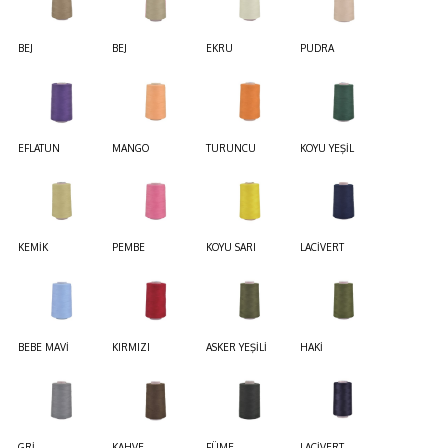
BEJ
BEJ
EKRU
PUDRA
EFLATUN
MANGO
TURUNCU
KOYU YEŞİL
KEMİK
PEMBE
KOYU SARI
LACİVERT
BEBE MAVİ
KIRMIZI
ASKER YEŞİLİ
HAKİ
GRİ
KAHVE
FÜME
LACİVERT