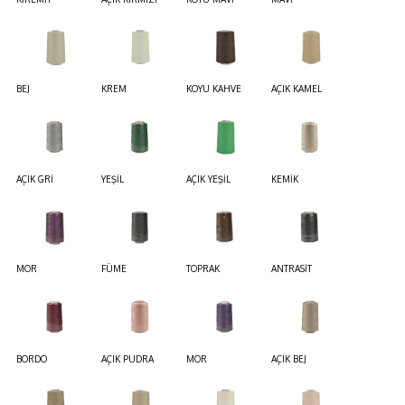
BEJ
KREM
KOYU KAHVE
AÇIK KAMEL
AÇIK GRİ
YEŞİL
AÇIK YEŞİL
KEMİK
MOR
FÜME
TOPRAK
ANTRASİT
BORDO
AÇIK PUDRA
MOR
AÇIK BEJ