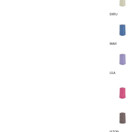
EKRU
MAVİ
LİLA
VİZON