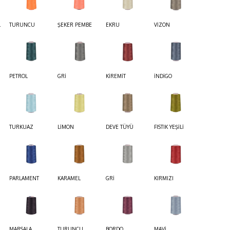
L
TURUNCU
ŞEKER PEMBE
EKRU
VİZON
PETROL
GRİ
KİREMİT
İNDİGO
TURKUAZ
LİMON
DEVE TÜYÜ
FISTIK YEŞİLİ
PARLAMENT
KARAMEL
GRİ
KIRMIZI
MARSALA
TURUNCU
BORDO
MAVİ