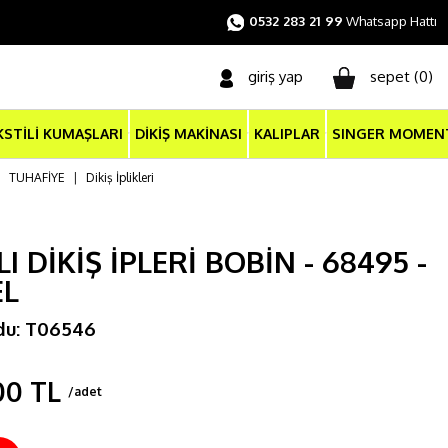
0532 283 21 99
Whatsapp Hattı
giriş yap
sepet (
0
)
KSTİLİ KUMAŞLARI
DİKİŞ MAKİNASI
KALIPLAR
SINGER MOMEN
|
TUHAFİYE
|
Dikiş İplikleri
I DİKİŞ İPLERİ BOBİN - 68495 -
EL
du: T06546
00 TL
/adet