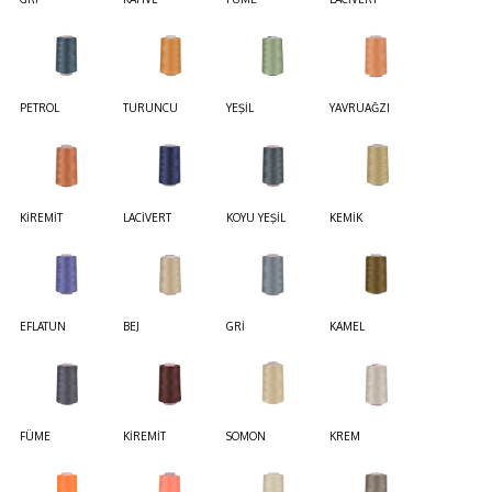
PETROL
TURUNCU
YEŞİL
YAVRUAĞZI
KİREMİT
LACİVERT
KOYU YEŞİL
KEMİK
EFLATUN
BEJ
GRİ
KAMEL
FÜME
KİREMİT
SOMON
KREM