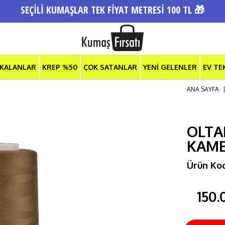
SEÇİLİ KUMAŞLAR TEK FİYAT METRESİ 100 TL 🎁
 KALANLAR
KREP %50
ÇOK SATANLAR
YENİ GELENLER
EV TE
ANA SAYFA
OLTAL
KAM
Ürün Ko
150.