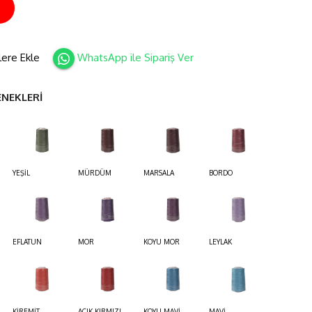
İ
lere Ekle
WhatsApp ile Sipariş Ver
ENEKLERİ
YEŞİL
MÜRDÜM
MARSALA
BORDO
EFLATUN
MOR
KOYU MOR
LEYLAK
KİREMİT
AÇIK KIRMIZI
KOYU MAVİ
MAVİ