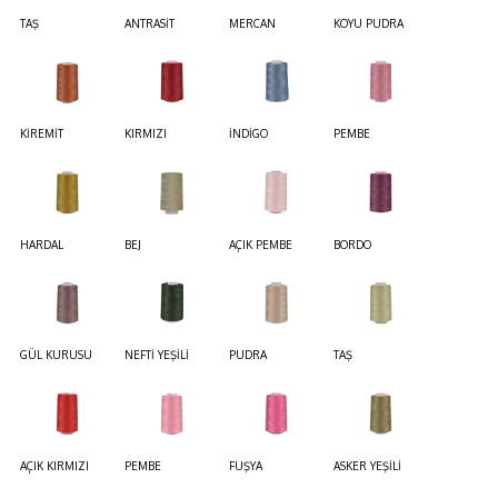
TAŞ
ANTRASİT
MERCAN
KOYU PUDRA
KİREMİT
KIRMIZI
İNDİGO
PEMBE
HARDAL
BEJ
AÇIK PEMBE
BORDO
GÜL KURUSU
NEFTİ YEŞİLİ
PUDRA
TAŞ
AÇIK KIRMIZI
PEMBE
FUŞYA
ASKER YEŞİLİ