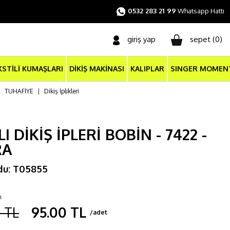
0532 283 21 99
Whatsapp Hattı
giriş yap
sepet (
0
)
KSTİLİ KUMAŞLARI
DİKİŞ MAKİNASI
KALIPLAR
SINGER MOMEN
|
TUHAFİYE
|
Dikiş İplikleri
I DİKİŞ İPLERİ BOBİN - 7422 -
RA
du: T05855
m
 TL
95.00 TL
/adet