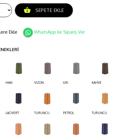
shopping_basket
SEPETE EKLE
lere Ekle
WhatsApp ile Sipariş Ver
ENEKLERİ
HAKİ
VİZON
GRİ
KAHVE
LACİVERT
TURUNCU
PETROL
TURUNCU