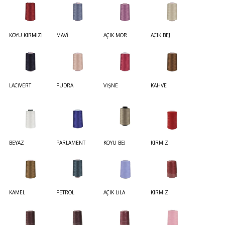
KOYU KIRMIZI
MAVİ
AÇIK MOR
AÇIK BEJ
LACİVERT
PUDRA
VİŞNE
KAHVE
BEYAZ
PARLAMENT
KOYU BEJ
KIRMIZI
KAMEL
PETROL
AÇIK LİLA
KIRMIZI