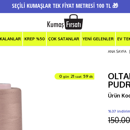
SEÇİLİ KUMAŞLAR TEK FİYAT METRESİ 100 TL 🎁
 KALANLAR
KREP %50
ÇOK SATANLAR
YENİ GELENLER
EV TE
ANA SAYFA
OLTAL
0
21
59
gün
saat
dk
PUD
Ürün Ko
%37 indiri
150.00