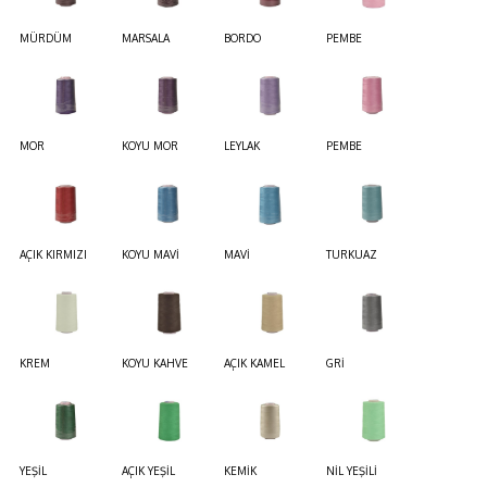
MÜRDÜM
MARSALA
BORDO
PEMBE
MOR
KOYU MOR
LEYLAK
PEMBE
AÇIK KIRMIZI
KOYU MAVİ
MAVİ
TURKUAZ
KREM
KOYU KAHVE
AÇIK KAMEL
GRİ
YEŞİL
AÇIK YEŞİL
KEMİK
NİL YEŞİLİ