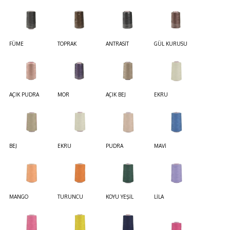
FÜME
TOPRAK
ANTRASİT
GÜL KURUSU
AÇIK PUDRA
MOR
AÇIK BEJ
EKRU
BEJ
EKRU
PUDRA
MAVİ
MANGO
TURUNCU
KOYU YEŞİL
LİLA