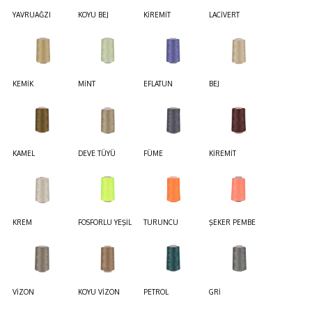
YAVRUAĞZI
KOYU BEJ
KİREMİT
LACİVERT
KEMİK
MİNT
EFLATUN
BEJ
KAMEL
DEVE TÜYÜ
FÜME
KİREMİT
KREM
FOSFORLU YEŞİL
TURUNCU
ŞEKER PEMBE
VİZON
KOYU VİZON
PETROL
GRİ