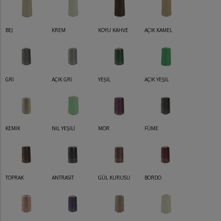
BEJ
KREM
KOYU KAHVE
AÇIK KAMEL
GRİ
AÇIK GRİ
YEŞİL
AÇIK YEŞİL
KEMİK
NİL YEŞİLİ
MOR
FÜME
TOPRAK
ANTRASİT
GÜL KURUSU
BORDO