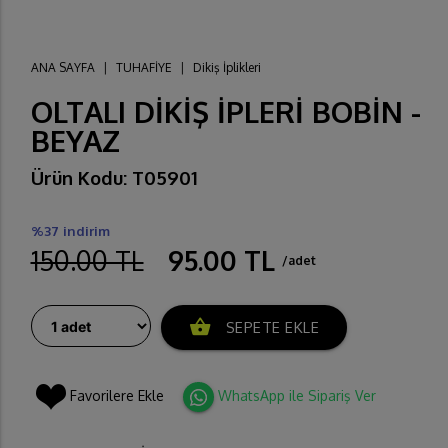
ANA SAYFA
|
TUHAFİYE
|
Dikiş İplikleri
OLTALI DİKİŞ İPLERİ BOBİN -
BEYAZ
Ürün Kodu: T05901
%37 indirim
150.00 TL
95.00 TL
/adet
shopping_basket
SEPETE EKLE
Favorilere Ekle
WhatsApp ile Sipariş Ver