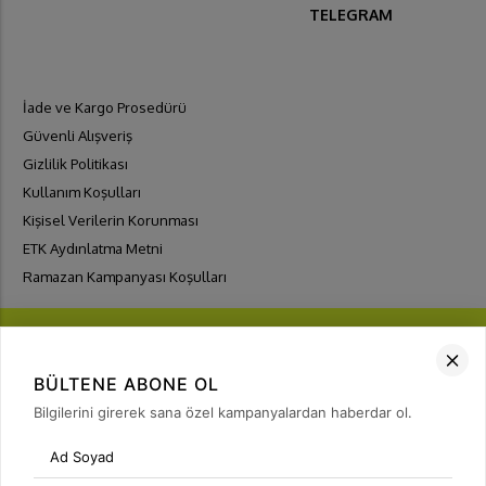
TELEGRAM
İade ve Kargo Prosedürü
Güvenli Alışveriş
Gizlilik Politikası
Kullanım Koşulları
Kişisel Verilerin Korunması
ETK Aydınlatma Metni
Ramazan Kampanyası Koşulları
BÜLTENE ABONE OL
Bilgilerini girerek sana özel kampanyalardan haberdar ol.
FIRSATLARI
YAKALA
Bülten Üyeliği