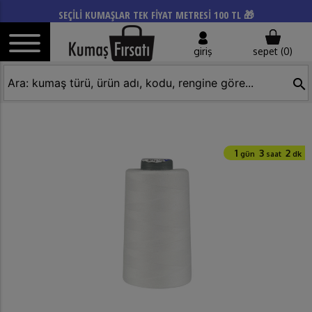
SEÇİLİ KUMAŞLAR TEK FİYAT METRESİ 100 TL 🎁
giriş
sepet (
0
)
search
1
3
2
gün
saat
dk