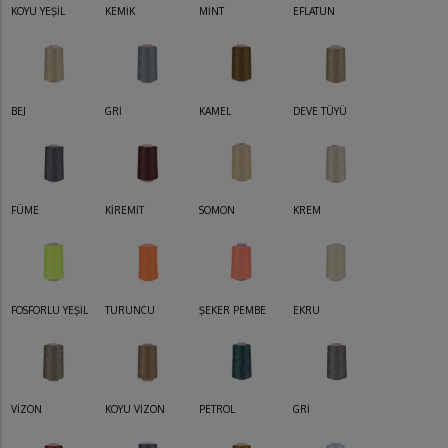
KOYU YEŞİL
KEMİK
MİNT
EFLATUN
BEJ
GRİ
KAMEL
DEVE TÜYÜ
FÜME
KİREMİT
SOMON
KREM
FOSFORLU YEŞİL
TURUNCU
ŞEKER PEMBE
EKRU
VİZON
KOYU VİZON
PETROL
GRİ