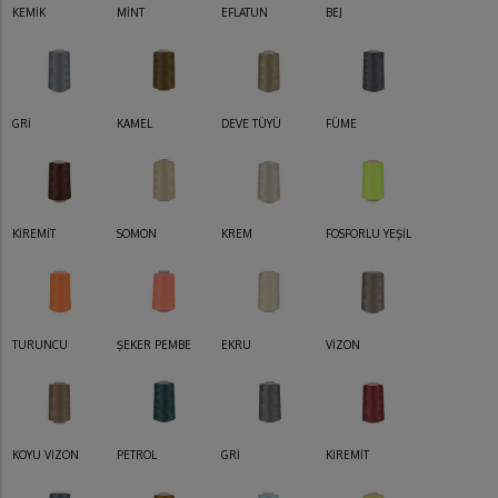
KEMİK
MİNT
EFLATUN
BEJ
GRİ
KAMEL
DEVE TÜYÜ
FÜME
KİREMİT
SOMON
KREM
FOSFORLU YEŞİL
TURUNCU
ŞEKER PEMBE
EKRU
VİZON
KOYU VİZON
PETROL
GRİ
KİREMİT