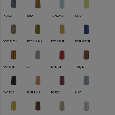
İNDİGO
TABA
TURKUAZ
LİMON
DEVE TÜYÜ
FISTIK YEŞİLİ
KOYU SARI
PARLAMENT
KARAMEL
GRİ
KIRMIZI
TARÇIN
MARSALA
TURUNCU
BORDO
MAVİ