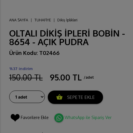
ANA SAYFA
|
TUHAFİYE
|
Dikiş İplikleri
OLTALI DİKİŞ İPLERİ BOBİN -
8654 - AÇIK PUDRA
Ürün Kodu: T02466
%37 indirim
150.00 TL
95.00 TL
/adet
shopping_basket
SEPETE EKLE
Favorilere Ekle
WhatsApp ile Sipariş Ver