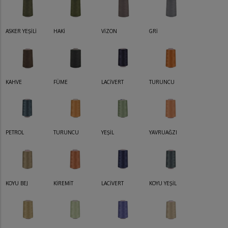
ASKER YEŞİLİ
HAKİ
VİZON
GRİ
KAHVE
FÜME
LACİVERT
TURUNCU
PETROL
TURUNCU
YEŞİL
YAVRUAĞZI
KOYU BEJ
KİREMİT
LACİVERT
KOYU YEŞİL