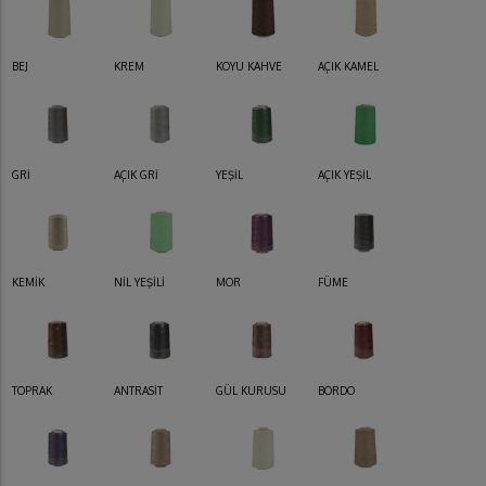
BEJ
KREM
KOYU KAHVE
AÇIK KAMEL
GRİ
AÇIK GRİ
YEŞİL
AÇIK YEŞİL
KEMİK
NİL YEŞİLİ
MOR
FÜME
TOPRAK
ANTRASİT
GÜL KURUSU
BORDO