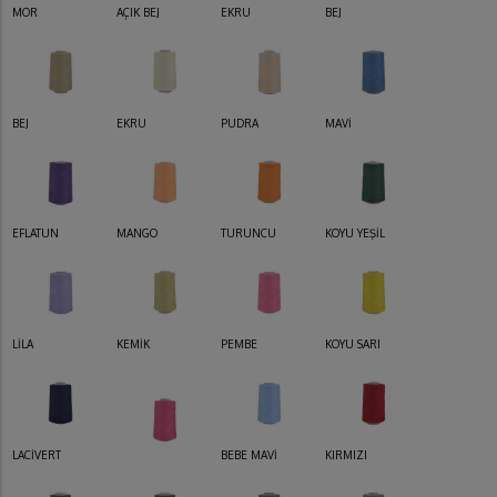
MOR
AÇIK BEJ
EKRU
BEJ
BEJ
EKRU
PUDRA
MAVİ
EFLATUN
MANGO
TURUNCU
KOYU YEŞİL
LİLA
KEMİK
PEMBE
KOYU SARI
LACİVERT
BEBE MAVİ
KIRMIZI