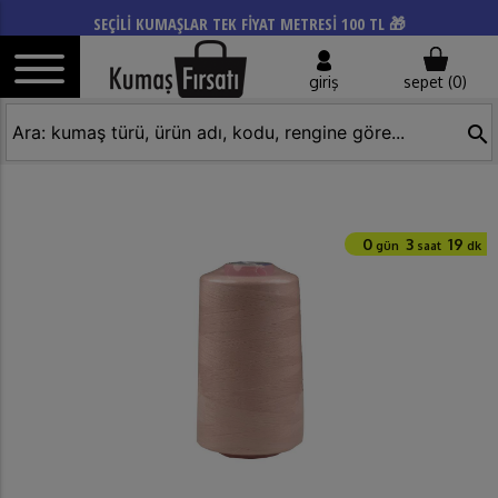
SEÇİLİ KUMAŞLAR TEK FİYAT METRESİ 100 TL 🎁
giriş
sepet (
0
)
search
0
3
19
gün
saat
dk