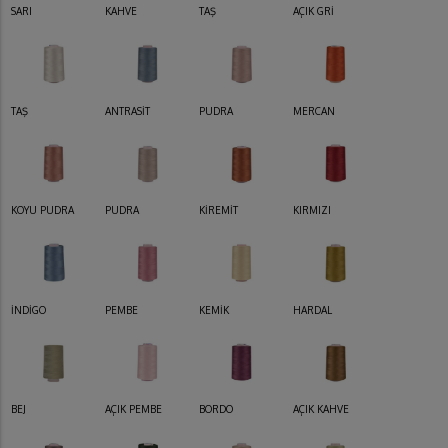
SARI
KAHVE
TAŞ
AÇIK GRİ
TAŞ
ANTRASİT
PUDRA
MERCAN
KOYU PUDRA
PUDRA
KİREMİT
KIRMIZI
İNDİGO
PEMBE
KEMİK
HARDAL
BEJ
AÇIK PEMBE
BORDO
AÇIK KAHVE